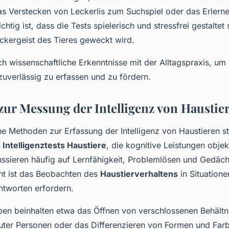
as Verstecken von Leckerlis zum Suchspiel oder das Erlern
ig ist, dass die Tests spielerisch und stressfrei gestaltet 
eckergeist des Tieres geweckt wird.
h wissenschaftliche Erkenntnisse mit der Alltagspraxis, um d
zuverlässig zu erfassen und zu fördern.
ur Messung der Intelligenz von Haustie
he Methoden zur Erfassung der Intelligenz von Haustieren st
e
Intelligenztests Haustiere
, die kognitive Leistungen obje
ussieren häufig auf Lernfähigkeit, Problemlösen und Gedächt
nt ist das Beobachten des
Haustierverhaltens
in Situatione
ntworten erfordern.
en beinhalten etwa das Öffnen von verschlossenen Behältn
uter Personen oder das Differenzieren von Formen und Far