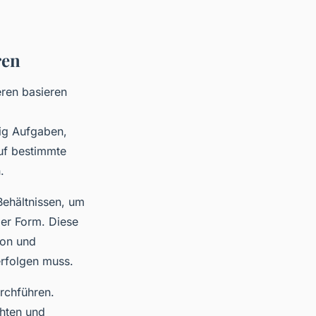
ren
eren basieren
ig Aufgaben,
auf bestimmte
.
Behältnissen, um
der Form. Diese
ion und
erfolgen muss.
urchführen.
hten und