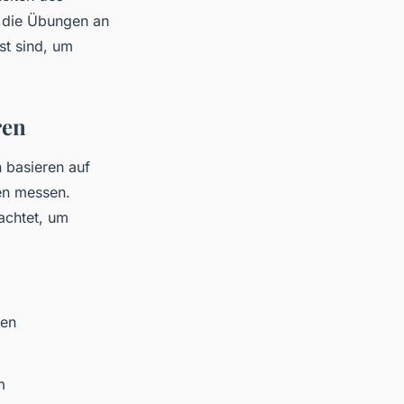
s die Übungen an
st sind, um
ren
 basieren auf
ten messen.
achtet, um
gen
m