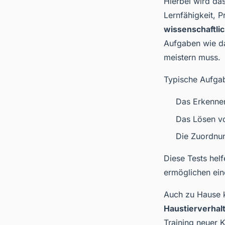
Hierbei wird da
Lernfähigkeit, 
wissenschaftl
Aufgaben wie da
meistern muss.
Typische Aufga
Das Erkennen
Das Lösen vo
Die Zuordnu
Diese Tests hel
ermöglichen ein
Auch zu Hause k
Haustierverhal
Training neuer 