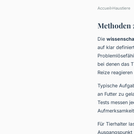
Accueil
›
Haustiere
Methoden z
Die
wissenscha
auf klar definie
Problemlösefähi
bei denen das T
Reize reagieren
Typische Aufgab
an Futter zu ge
Tests messen je
Aufmerksamkeit,
Für Tierhalter l
Ausgangspunkt 