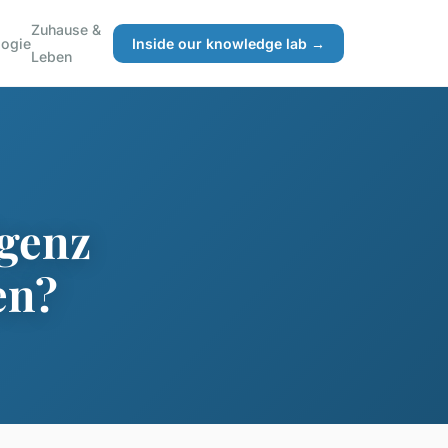
Zuhause &
logie
Inside our knowledge lab →
Leben
igenz
en?