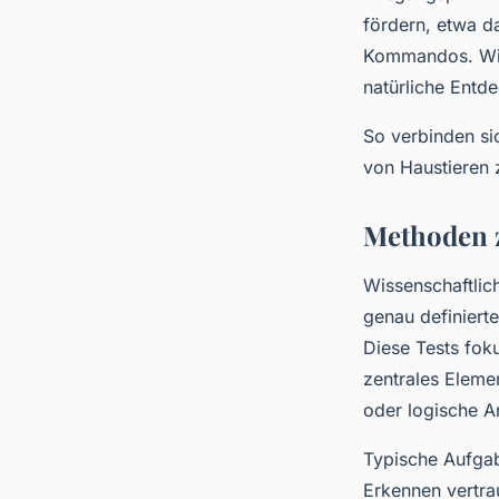
fördern, etwa d
Kommandos. Wicht
natürliche Entd
So verbinden sic
von Haustieren 
Methoden z
Wissenschaftlic
genau definiert
Diese Tests fok
zentrales Eleme
oder logische A
Typische Aufgab
Erkennen vertra