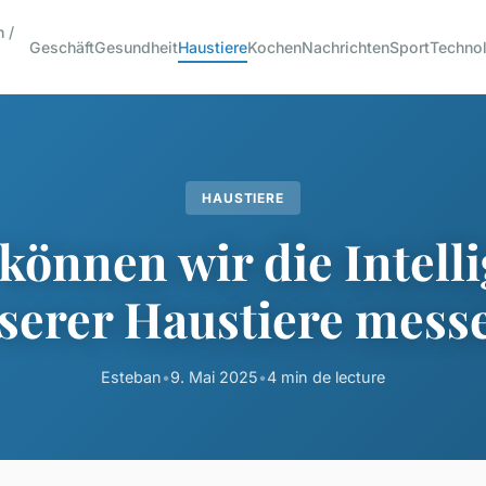
 /
Geschäft
Gesundheit
Haustiere
Kochen
Nachrichten
Sport
Techno
HAUSTIERE
können wir die Intell
serer Haustiere mess
Esteban
•
9. Mai 2025
•
4 min de lecture