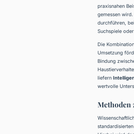
praxisnahen Beis
gemessen wird. Z
durchführen, be
Suchspiele ode
Die Kombination
Umsetzung förde
Bindung zwischen
Haustierverhalt
liefern
Intellig
wertvolle Unter
Methoden z
Wissenschaftlic
standardisierte