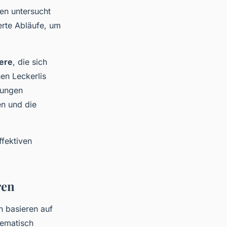
en untersucht
erte Abläufe, um
iere
, die sich
en Leckerlis
bungen
n und die
ffektiven
ren
n basieren auf
ematisch