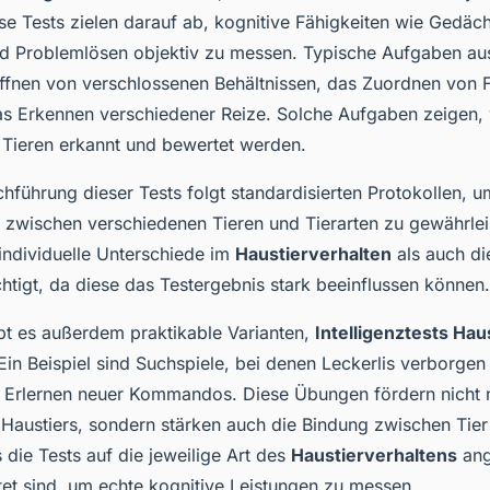
se Tests zielen darauf ab, kognitive Fähigkeiten wie Gedäch
nd Problemlösen objektiv zu messen. Typische Aufgaben au
ffnen von verschlossenen Behältnissen, das Zuordnen von
s Erkennen verschiedener Reize. Solche Aufgaben zeigen, w
Tieren erkannt und bewertet werden.
hführung dieser Tests folgt standardisierten Protokollen, u
t zwischen verschiedenen Tieren und Tierarten zu gewährlei
ndividuelle Unterschiede im
Haustierverhalten
als auch di
htigt, da diese das Testergebnis stark beeinflussen können.
ibt es außerdem praktikable Varianten,
Intelligenztests Hau
Ein Beispiel sind Suchspiele, bei denen Leckerlis verborge
e Erlernen neuer Kommandos. Diese Übungen fördern nicht n
 Haustiers, sondern stärken auch die Bindung zwischen Tier
s die Tests auf die jeweilige Art des
Haustierverhaltens
ang
ltet sind, um echte kognitive Leistungen zu messen.