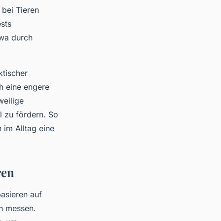
 bei Tieren
ests
twa durch
tischer
h eine engere
weilige
 zu fördern. So
 im Alltag eine
ren
asieren auf
en messen.