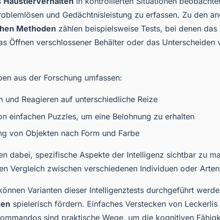
s
Haustierverhalten
in kontrollierten Situationen beobachte
Problemlösen und Gedächtnisleistung zu erfassen. Zu den a
ichen Methoden
zählen beispielsweise Tests, bei denen das
s Öffnen verschlossener Behälter oder das Unterscheiden 
ben aus der Forschung umfassen:
 und Reagieren auf unterschiedliche Reize
n einfachen Puzzles, um eine Belohnung zu erhalten
ng von Objekten nach Form und Farbe
fen dabei, spezifische Aspekte der Intelligenz sichtbar zu 
en Vergleich zwischen verschiedenen Individuen oder Arten
önnen Varianten dieser Intelligenztests durchgeführt werde
ten
spielerisch fördern. Einfaches Verstecken von Leckerlis
Kommandos sind praktische Wege, um die kognitiven Fähigk