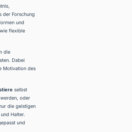
tnis,
s der Forschung
 Formen und
ie flexible
m die
sten. Dabei
e Motivation des
stiere
selbst
n werden, oder
ur die geistigen
 und Halter.
epasst und