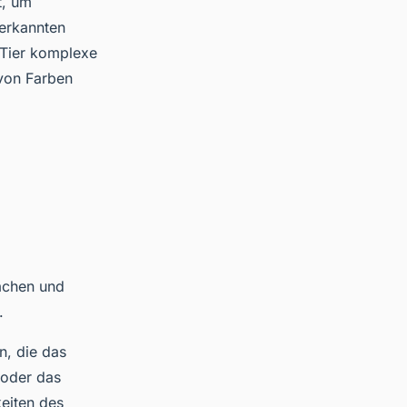
t, um
nerkannten
 Tier komplexe
von Farben
machen und
.
n, die das
 oder das
eiten des